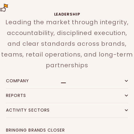
LEADERSHIP
Leading the market through integrity,
accountability, disciplined execution,
and clear standards across brands,
teams, retail operations, and long-term
partnerships
COMPANY
Go to item 1
Go to item 2
Go to item 3
Go to item 4
REPORTS
ACTIVITY SECTORS
BRINGING BRANDS CLOSER